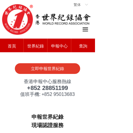
繁体
ꀅ
首頁
ꀇ
關於協會
ꄃ
끀
世界紀錄
ꁡ
首頁
世界紀錄
申報中心
查詢
查詢中心
ꄠ
申報中心
ꂐ
立即申報世界紀錄
常見問題
ꂀ
香港申報中心服務熱線
聯系我們
ꁘ
+852 28851199
值班手機: +852 95013683
申報世界紀錄
現場認證服務