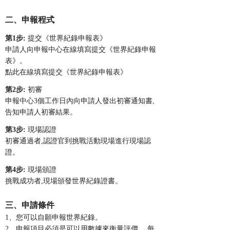
二、申報程式
第
1步:
提交《世界紀錄申報表》
申請人向申報中心在線填寫提交《世界紀錄申報
表》。
點此在線填寫提交《世界紀錄申報表》
第
2步:
初審
申報中心
3個工作日內向申請人發出初審通知書,
告知申請人初審結果。
第
3步:
現場認證
初審通過者
,認證官到挑戰活動現場進行現場認
證。
第
4步:
現場頒證
挑戰成功者
,現場頒發世界紀錄證書。
三、申請條件
1、您可以自願申報世界紀錄。
2、申報項目必須是可以用數據來衡量評價。 每