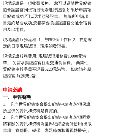
現場認證是一項收費服務。
您可以邀請世界紀錄
協會認證官到您項目現場進行認證
,如果所申請項
目紀錄成功,可以現場頒發證書。 無論所申請項
目最終是否成功,您都需要負擔認證官交通食宿費
用及出場費。
現場認證服務流程
:
1、初審3個工作日;2、在您確
定的日期現場認證、現場頒發證書。
現場認證服務費用
:
現場認證服務費13000元港
幣。
另需承擔認證官往返交通食宿費。
商業性
質紀錄申報另需審評費
6228元港幣。 如邀請外籍
認證官,服務費另計.
申請必讀
一、申報聲明
1、 凡向世界紀錄協會提出紀錄申請者,皆須保證
所提供的資訊和資料是真實的。
2、 凡向世界紀錄協會提出紀錄申請者,皆須同意
將有關的資訊和資料為世界紀錄協會所使用(出版
書籍、宣傳冊、磁帶、專題錄像和電視轉播等)。