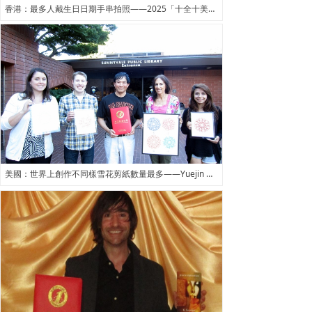
香港：最多人戴生日日期手串拍照——2025「十全十美生日手串」挑戰世界紀錄活動
美國：世界上創作不同樣雪花剪紙數量最多——Yuejin Wang王躍進