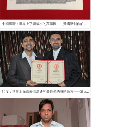
中國臺灣：世界上字體最小的萬壽圖——黃國隆創作的蠅頭小篆《萬壽圖》
印度：世界上面部表情溝通詞彙最多的肢體語言——Sharad Gandhi發明的一種肢體語言