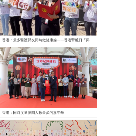
香港：最多醫護腎友同時做健康操——香港腎臟日「與腎同行」世界紀錄挑戰活動
香港：同時度量腰圍人數最多的嘉年華