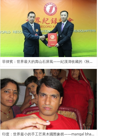
菲律賓：世界最大的壽山石屏風——紀漢濤收藏的《秋山萬水白鶴滿堂》壽山石屏風
印度：世界最小的手工芒果木國際象棋——mangal bhadala製作的微型芒果木國際象棋