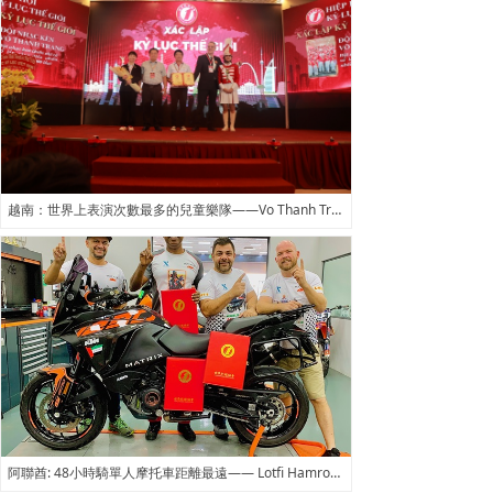
越南：世界上表演次數最多的兒童樂隊——Vo Thanh Trang School Marching Band
阿聯酋: 48小時騎單人摩托車距離最遠—— Lotfi Hamrouni