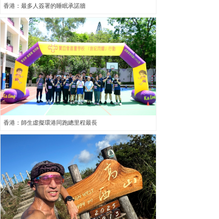
香港：最多人簽署的睡眠承諾牆
香港：師生虛擬環港同跑總里程最長