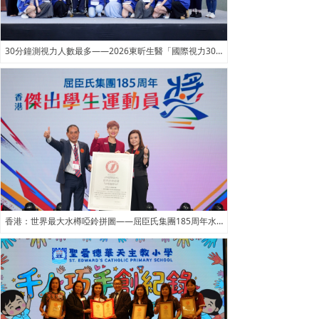
30分鐘測視力人數最多——2026東昕生醫「國際視力30分鐘挑戰賽」
香港：世界最大水樽啞鈴拼圖——屈臣氏集團185周年水樽啞鈴拼圖