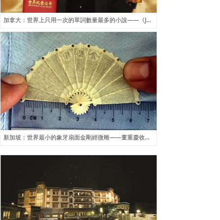
加拿大：世界上只用一次的單詞數量最多的小說——《Je ne le repeterai pas》
新加坡：世界最小的象牙扇面金剛經微雕——董重慶收藏的象牙扇面金剛經微雕