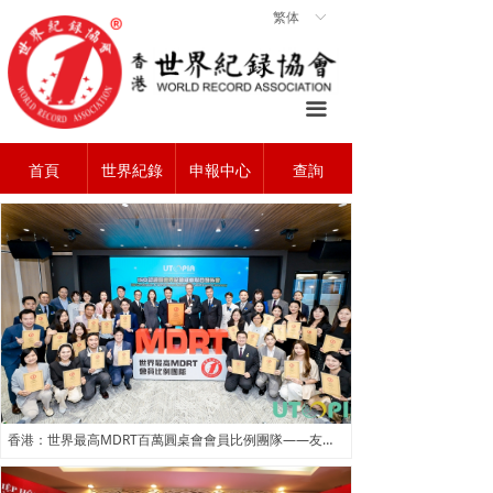
繁体
ꀅ
首頁
ꀇ
關於協會
ꄃ
끀
世界紀錄
ꁡ
首頁
世界紀錄
申報中心
查詢
查詢中心
ꄠ
申報中心
ꂐ
常見問題
ꂀ
聯系我們
ꁘ
香港：世界最高MDRT百萬圓桌會會員比例團隊——友邦香港 UTOPIA 團隊