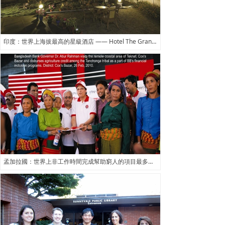
印度：世界上海拔最高的星級酒店 —— Hotel The Grand Dragon Ladakh
孟加拉國：世界上非工作時間完成幫助窮人的項目最多的央行行長——孟加拉央行行長Atiur Rahman博士