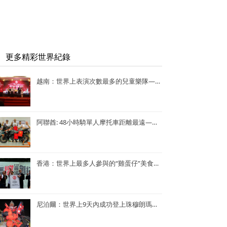
更多精彩世界紀錄
越南：世界上表演次數最多的兒童樂隊——Vo Thanh Trang School Marching Band
阿聯酋: 48小時騎單人摩托車距離最遠—— Lotfi Hamrouni
香港：世界上最多人參與的“雞蛋仔”美食活動——謝霆鋒陳奕迅香港“雞蛋仔”美食活動
尼泊爾：世界上9天內成功登上珠穆朗瑪峰次數最多—— Kame Sherpa