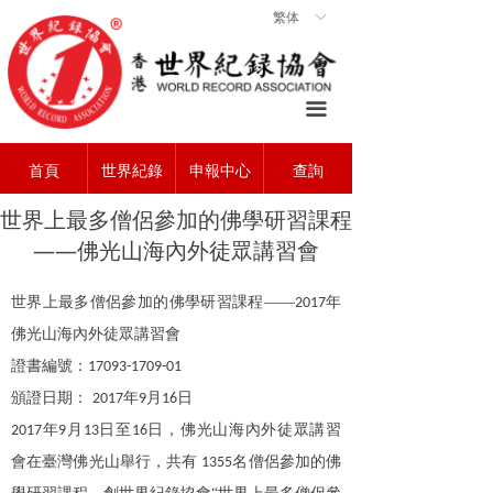
繁体
ꀅ
首頁
ꀇ
關於協會
ꄃ
끀
世界紀錄
ꁡ
首頁
世界紀錄
申報中心
查詢
查詢中心
ꄠ
世界上最多僧侶參加的佛學研習課程
申報中心
ꂐ
——佛光山海內外徒眾講習會
常見問題
ꂀ
世界上最多僧侶參加的佛學研習課程
——
年
2017
聯系我們
ꁘ
佛光山海內外徒眾講習會
證書編號：
17093-1709-01
頒證日期：
年
月
日
2017
9
16
年
月
日至
日，佛光山海內外徒眾講習
2017
9
13
16
會在臺灣佛光山舉行，共有
名僧侶參加的佛
1355