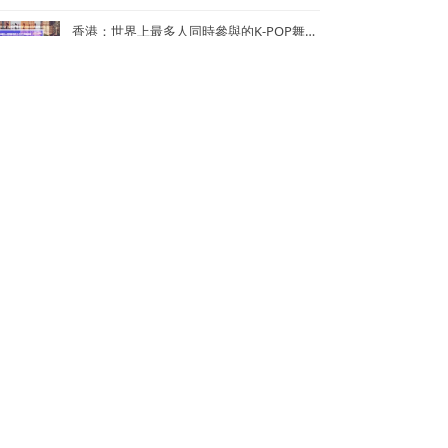
香港：世界上最多人同時參與的K-POP舞蹈表演
香港：世界上單日最多人馬拉松式品嚐鮑魚煲仔飯
香港：最多人接力做點字曲奇——2024《點連多元 • 世界紀錄》
香港：世界上最多人同時背負孩子1公里快步行——關注家庭健康快步行2024
香港：創中小學教育領域世界紀錄最多的持牌中小學數學教師——葉兆庭