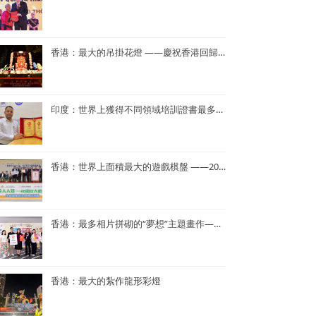
香港：最大的吊掛花燈 ——慶祝香港回歸25周年花燈
印度：世界上獲得不同領域培訓證書最多——Dr. Navneet Kumar
香港：世界上面積最大的遊戲棋盤 ——2023年「國家安全人人知—415 國安大棋盤齊齊玩」
香港：最多相片拼砌的“夢想”主題畫作——半島青年商會55周年「拼出夢相」慶祝活動
香港：最大的紮作龍形彩燈