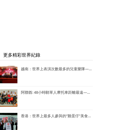
更多精彩世界紀錄
越南：世界上表演次數最多的兒童樂隊——Vo Thanh Trang School Marching Band
阿聯酋: 48小時騎單人摩托車距離最遠—— Lotfi Hamrouni
香港：世界上最多人參與的“雞蛋仔”美食活動——謝霆鋒陳奕迅香港“雞蛋仔”美食活動