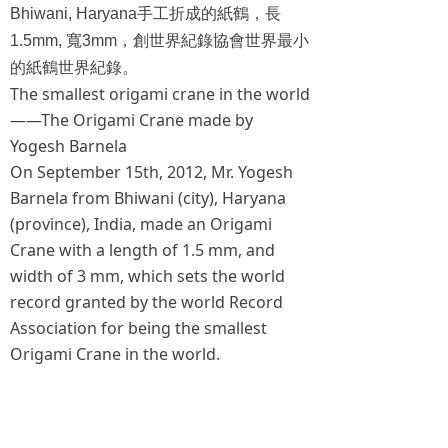
Bhiwani, Haryana
手工折成的紙鶴，長
1.5mm,
寬
3mm
，創世界紀錄協會世界最小
的紙鶴世界紀錄。
The smallest origami crane in the world
——The Origami Crane made by
Yogesh Barnela
On September 15th, 2012, Mr. Yogesh
Barnela from Bhiwani (city), Haryana
(province), India, made an Origami
Crane with a length of 1.5 mm, and
width of 3 mm, which sets the world
record granted by the world Record
Association for being the smallest
Origami Crane in the world.