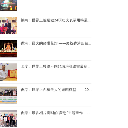
越南：世界上連續做24項功夫表演用時最短——NGUYEN QUANG HIEN
香港：最大的吊掛花燈 ——慶祝香港回歸25周年花燈
印度：世界上獲得不同領域培訓證書最多——Dr. Navneet Kumar
香港：世界上面積最大的遊戲棋盤 ——2023年「國家安全人人知—415 國安大棋盤齊齊玩」
香港：最多相片拼砌的“夢想”主題畫作——半島青年商會55周年「拼出夢相」慶祝活動