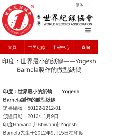
繁体
ꀅ
首頁
ꀇ
關於協會
ꄃ
끀
世界紀錄
ꁡ
首頁
世界紀錄
申報中心
查詢
查詢中心
ꄠ
印度：世界最小的紙鶴——Yogesh
申報中心
ꂐ
Barnela製作的微型紙鶴
常見問題
ꂀ
聯系我們
ꁘ
印度：世界最小的紙鶴
——Yogesh
Barnela
製作的微型紙鶴
證書編號：
50122-1212-01
頒證日期：
2013
年
1
月
9
日
印度
Haryana
邦
Bhiwani
市
Yogesh
Barnela
先生于
2012
年
9
月
15
日在印度