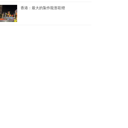
香港：最大的紮作龍形彩燈
香港：世界上最多人同時參與的K-POP舞蹈表演
香港：世界上單日最多人馬拉松式品嚐鮑魚煲仔飯
香港：最多人接力做點字曲奇——2024《點連多元 • 世界紀錄》
香港：世界上最多人同時背負孩子1公里快步行——關注家庭健康快步行2024
香港：創中小學教育領域世界紀錄最多的持牌中小學數學教師——葉兆庭