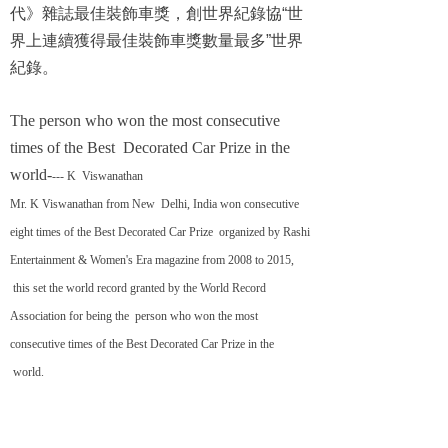
代》雜誌最佳裝飾車獎，創世界紀錄協“世
界上連續獲得最佳裝飾車獎數量最多”世界
紀錄。
The person who won the most consecutive
times of the Best Decorated Car Prize in the
world-
--- K Viswanathan
Mr. K Viswanathan from New Delhi, India won consecutive
eight times of the Best Decorated Car Prize organized by Rashi
Entertainment & Women's Era magazine from 2008 to 2015,
this set the world record granted by the World Record
Association for being the person who won the most
consecutive times of the Best Decorated Car Prize in the
world.