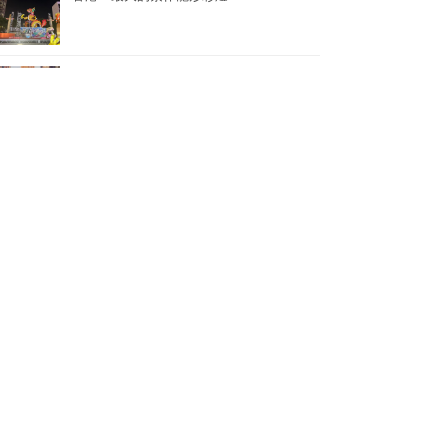
香港：世界上最多人同時參與的K-POP舞蹈表演
香港：世界上單日最多人馬拉松式品嚐鮑魚煲仔飯
香港：最多人接力做點字曲奇——2024《點連多元 • 世界紀錄》
香港：世界上最多人同時背負孩子1公里快步行——關注家庭健康快步行2024
香港：創中小學教育領域世界紀錄最多的持牌中小學數學教師——葉兆庭