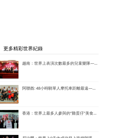
更多精彩世界紀錄
越南：世界上表演次數最多的兒童樂隊——Vo Thanh Trang School Marching Band
阿聯酋: 48小時騎單人摩托車距離最遠—— Lotfi Hamrouni
香港：世界上最多人參與的“雞蛋仔”美食活動——謝霆鋒陳奕迅香港“雞蛋仔”美食活動