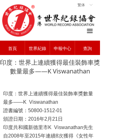
繁体
ꀅ
首頁
ꀇ
關於協會
ꄃ
끀
世界紀錄
ꁡ
首頁
世界紀錄
申報中心
查詢
查詢中心
ꄠ
印度：世界上連續獲得最佳裝飾車獎
申報中心
ꂐ
數量最多——K Viswanathan
常見問題
ꂀ
聯系我們
ꁘ
印度：世界上連續獲得最佳裝飾車獎數量
最多——
K Viswanathan
證書編號：
50800-1512-01
頒證日期：
2016
年
2
月
21
日
印度共和國新德里市
K Viswanathan先生
自2008年至2015年連續8次獲得《女性年