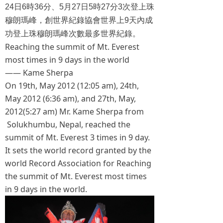
24
日
6
時
36
分、
5
月
27
日
5
時
27
分
3
次登上珠
穆朗瑪峰，創世界紀錄協會世界上
9
天內成
功登上珠穆朗瑪峰次數最多世界紀錄。
Reaching the summit of Mt. Everest
most times in 9 days in the world
—— Kame Sherpa
On 19th, May 2012 (12:05 am), 24th,
May 2012 (6:36 am), and 27th, May,
2012(5:27 am) Mr. Kame Sherpa from
Solukhumbu, Nepal, reached the
summit of Mt. Everest 3 times in 9 day.
It sets the world record granted by the
world Record Association for Reaching
the summit of Mt. Everest most times
in 9 days in the world.