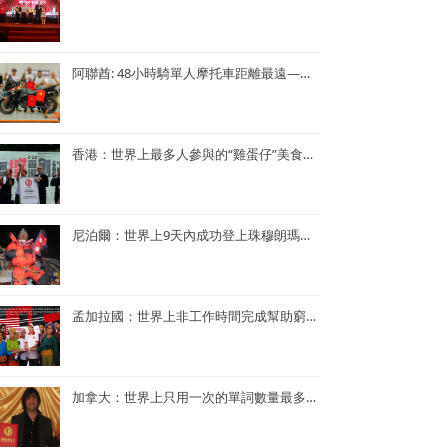
阿聯酋: 48小時騎單人摩托車距離最遠—— Lotfi Hamrouni
香港：世界上最多人參與的“雞蛋仔”美食活動——謝霆鋒陳奕迅香港“雞蛋仔”美食活動
尼泊爾：世界上9天內成功登上珠穆朗瑪峰次數最多—— Kame Sherpa
孟加拉國：世界上非工作時間完成幫助窮人的項目最多的央行行長——孟加拉央行行長Atiur Rahman博士
加拿大：世界上只用一次的單詞數量最多的小說——《Je ne le repeterai pas》