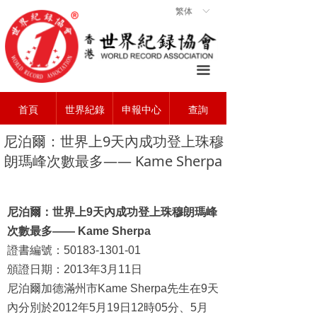
繁体
ꀅ
首頁
ꀇ
關於協會
ꄃ
끀
世界紀錄
ꁡ
首頁
世界紀錄
申報中心
查詢
查詢中心
ꄠ
尼泊爾：世界上9天內成功登上珠穆
申報中心
ꂐ
朗瑪峰次數最多—— Kame Sherpa
常見問題
ꂀ
聯系我們
ꁘ
尼泊爾：世界上
9
天內成功登上珠穆朗瑪峰
次數最多
—— Kame Sherpa
證書編號：
50183-1301-01
頒證日期：
2013
年
3
月
11
日
尼泊爾加德滿州市
Kame Sherpa
先生在
9
天
內分別於
2012
年
5
月
19
日
12
時
05
分、
5
月