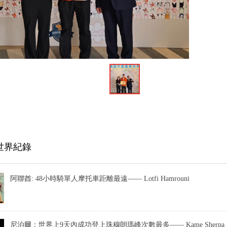
世界紀錄
阿聯酋: 48小時騎單人摩托車距離最遠—— Lotfi Hamrouni
尼泊爾：世界上9天內成功登上珠穆朗瑪峰次數最多—— Kame Sherpa