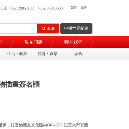
繁體
简体
TEL +852 28851199 +852 95013683
EN
申報世界紀錄
끠
查詢
心
常見問題
聯系我們
生活 • 健康
體育 • 娛樂
綜合
物插畫簽名牆
活動，於香港西九文化區內
G01-G03
設置大型實體