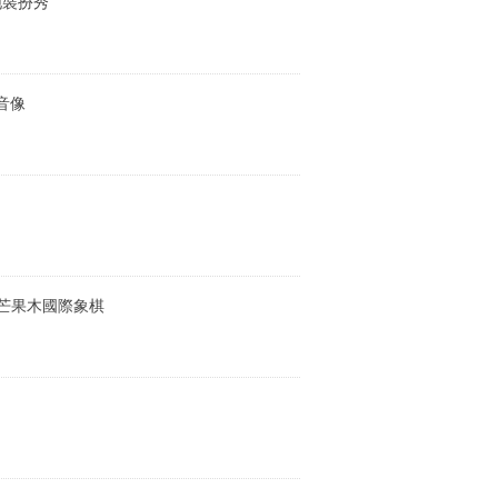
地裝扮秀
音像
微型芒果木國際象棋