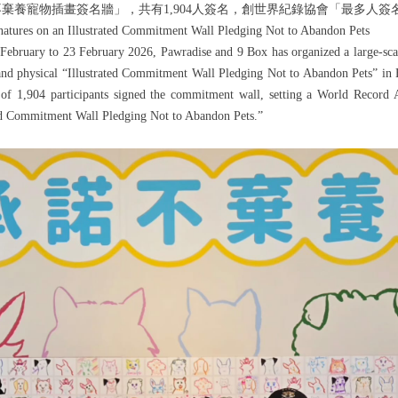
不棄養寵物插畫簽名牆」，共有
1,904
人簽名，創世界紀錄協會「最多人簽
natures on an Illustrated Commitment Wall Pledging Not to Abandon Pets
February to 2
3
February 2026, Pawradise and 9 Box has organized a large-scal
and physical “Illustrated Commitment Wall Pledging Not to Abandon Pets” i
l of
1,904
participants signed the commitment wall, setting a World Record 
ted Commitment Wall Pledging Not to Abandon Pets.”