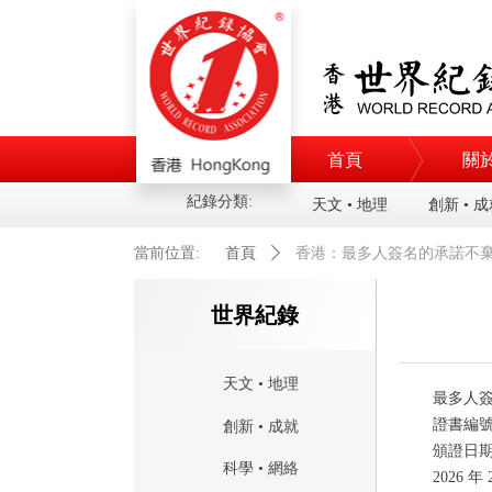
首頁
關
紀錄分類:
天文 • 地理
創新 • 
當前位置:
首頁
ꄲ
香港：最多人簽名的承諾不
世界紀錄
天文 • 地理
最多人
證書編
創新 • 成就
頒證日
科學 • 網絡
2026
年