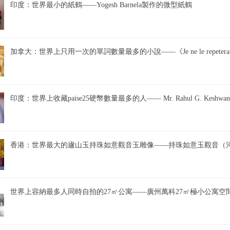
印度：世界最小的紙鶴——Yogesh Barnela製作的微型紙鶴
加拿大：世界上只用一次的單詞數量最多的小說——《Je ne le repeterai 
印度：世界上收藏paise25硬幣數量最多的人—— Mr. Rahul G. Keshwan
香港：世界最大的廬山玉持珠如意觀音玉雕像——持珠如意玉觀音（
世界上容納最多人同時自拍的27㎡公寓——廣州萬科27㎡極小公寓空