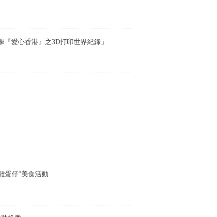
學『愛心香港』之3D打印世界紀錄」
雞蛋仔”美食活動