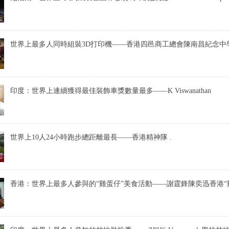
世界上最多人同時組裝3D打印機——香港四邑商工總會陳南昌紀念中
印度：世界上連續獲得最佳裝飾車獎數量最多——K Viswanathan
世界上10人24小時跑步總距離最長——香港精神隊 .
香港：世界上最多人參與的“雞蛋仔”美食活動——謝霆鋒陳奕迅香港“