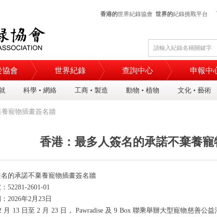
香港的
世界紀錄協會
世界的
紀錄挑戰平台
於協會
世界紀錄
查詢中心
申報中
成就
科學 • 網絡
工商 • 製造
動物 • 植物
文化 • 藝術
棄養寵物插畫簽名牆
香港：最多人簽名的承諾不棄養寵
簽名的承諾不棄養寵物插畫簽名牆
號：
5
2281
-2
601
-0
1
期：
2026
年
2
月
23
日
2
月
13
日至
2
月
23
日，
Pawradise
及
9 Box
聯乘舉辦大型寵物慈善公益