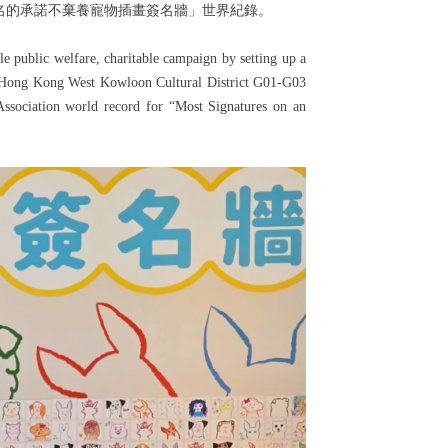
名的承諾不棄養寵物插畫簽名牆」世界紀錄。
e public welfare, charitable campaign by setting up a
n Hong Kong West Kowloon Cultural District G01-G03
Association world record for “Most Signatures on an