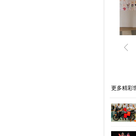
ꁆ
更多精彩