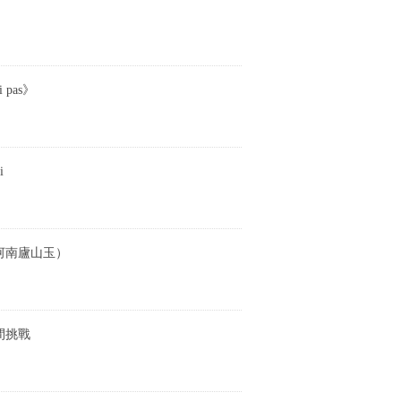
pas》
i
河南廬山玉）
間挑戰