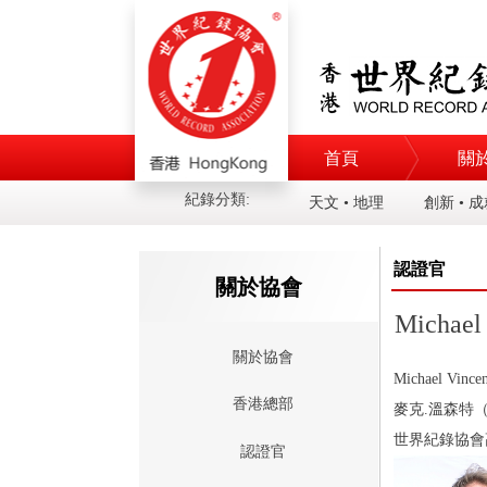
首頁
關
紀錄分類:
天文 • 地理
創新 • 
認證官
關於協會
Michael 
關於協會
Michael Vincen
香港總部
麥克
.
溫森特
世界紀錄協會
認證官