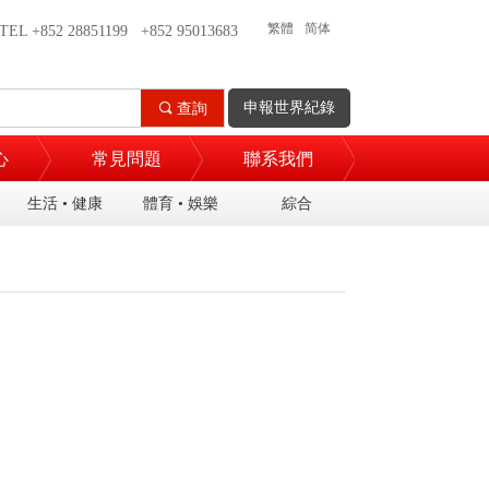
繁體
简体
TEL +852 28851199 +852 95013683
申報世界紀錄
끠
查詢
心
常見問題
聯系我們
生活 • 健康
體育 • 娛樂
綜合