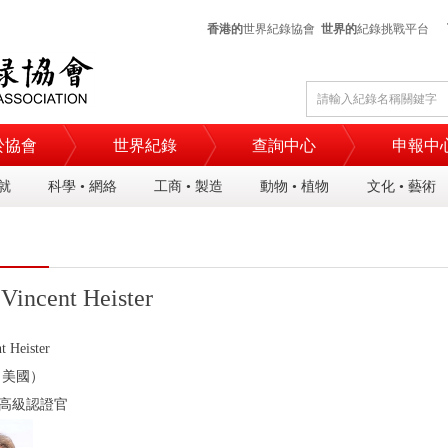
香港的
世界紀錄協會
世界的
紀錄挑戰平台
於協會
世界紀錄
查詢中心
申報中
成就
科學 • 網絡
工商 • 製造
動物 • 植物
文化 • 藝術
Vincent Heister
t Heister
（美國）
高級認證官