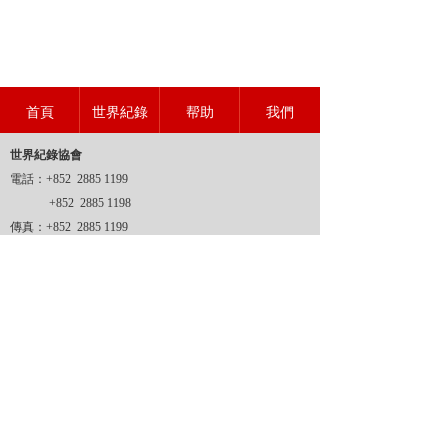
首頁
世界紀錄
帮助
我們
世界紀錄協會
電話：+852 2885 1199
+852 2885 1198
傳真：+852 2885 1199
地址：
香港新界沙田坳背灣街14-24號金豪工業大廈二期6
樓M2室
網址：www.wrahk.org
郵箱：1@wrahk.org
世界紀錄協會
香港登記證號：51007998
世界紀錄協會
香港商標證號：302728701
版權所有 © 世界紀錄協會 (2009-2029)