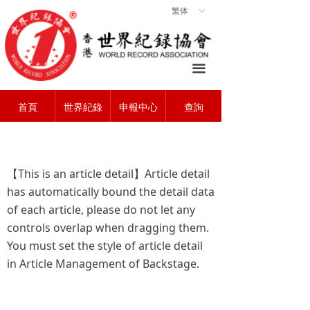
繁体
ꀅ
首頁
ꀇ
關於協會
ꄃ
끀
世界紀錄
ꁡ
首頁
世界紀錄
申報中心
查詢
查詢中心
ꄠ
申報中心
ꂐ
常見問題
ꂀ
【This is an article detail】Article detail
has automatically bound the detail data
聯系我們
ꁘ
of each article, please do not let any
controls overlap when dragging them.
You must set the style of article detail
in Article Management of Backstage.