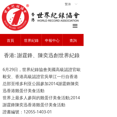
繁体
ꀅ
首頁
ꀇ
關於協會
ꄃ
끀
世界紀錄
ꁡ
首頁
世界紀錄
申報中心
查詢
查詢中心
ꄠ
申報中心
ꂐ
香港: 謝霆鋒、陳奕迅創世界紀錄
常見問題
ꂀ
6
29
月
日，世界紀錄協會美國高級認證官歐
聯系我們
ꁘ
毅安、香港高級認證官吳華江一行自香港
2014
总部至维多利亚公园參加
謝霆鋒陳奕
迅香港雞蛋仔美食活動
;2014
世界上最多人參與的雞蛋仔美食活動
謝霆鋒陳奕迅香港雞蛋仔美食活動
12055-1403-01
證書編號：