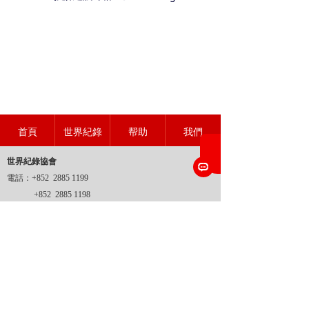
首頁
世界紀錄
帮助
我們
世界紀錄協會
電話：+852 2885 1199
+852 2885 1198
傳真：+852 2885 1199
地址：
香港新界沙田坳背灣街14-24號金豪工業大廈二期6
樓M2室
網址：www.wrahk.org
郵箱：1@wrahk.org
世界紀錄協會
香港登記證號：51007998
世界紀錄協會
香港商標證號：302728701