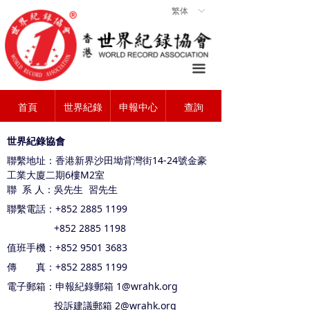
繁体
ꀅ
首頁
ꀇ
關於協會
ꄃ
끀
世界紀錄
ꁡ
首頁
世界紀錄
申報中心
查詢
查詢中心
ꄠ
申報中心
世界紀錄協會
ꂐ
聯繫地址：
香港新界沙田坳背灣街14-24號金豪
常見問題
ꂀ
工業大廈二期6樓M2室
聯 系 人：
吳
先生 習先生
聯系我們
ꁘ
聯繫電話：+852 2885 1199
+852 2885 1198
值班手機：+852 9501 3683
傳 真：+852 2885 1199
電子郵箱：申報紀錄郵箱 1@wrahk.org
投訴建議郵箱 2@wrahk.org