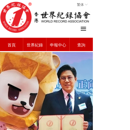
繁体
ꀅ
首頁
ꀇ
關於協會
ꄃ
끀
世界紀錄
ꁡ
首頁
世界紀錄
申報中心
查詢
查詢中心
ꄠ
申報中心
ꂐ
常見問題
ꂀ
聯系我們
ꁘ