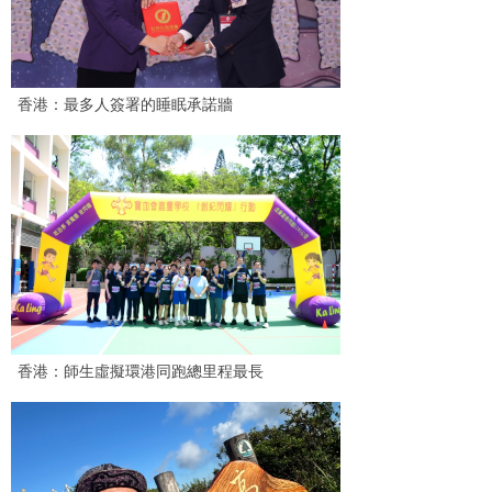
香港：最多人簽署的睡眠承諾牆
香港：師生虛擬環港同跑總里程最長