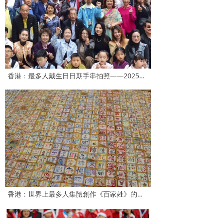
香港：最多人戴生日日期手串拍照——2025「十全十美生日手串」挑戰世界紀錄活動
香港：世界上最多人集體創作《百家姓》的馬賽克壁畫