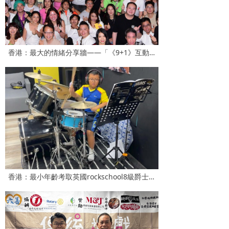
香港：最大的情緒分享牆——「《9+1》互動劇場」背景牆
香港：最小年齡考取英國rockschool8級爵士鼓——文朗馹