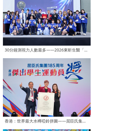
30分鐘測視力人數最多——2026東昕生醫「國際視力30分鐘挑戰賽」
香港：世界最大水樽啞鈴拼圖——屈臣氏集團185周年水樽啞鈴拼圖