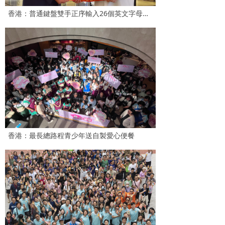
香港：普通鍵盤雙手正序輸入26個英文字母（A-Z）最快——周昊暄
香港：最長總路程青少年送自製愛心便餐